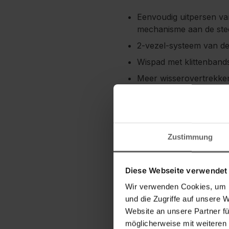
Eenvoudig uitpersen va
mechanisme aan de ste
2-vezel-systeem van de 
Wispad met klittenband
Meer wisserovertrekken
Op 30 °C wasbaar in d
Vloerwisser met een wi
Zustimmung
Diese Webseite verwendet
Wir verwenden Cookies, um I
und die Zugriffe auf unsere 
Website an unsere Partner fü
möglicherweise mit weiteren