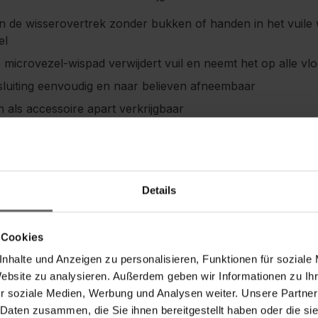
n de wisserovertrek zonder bukken of handen in het vuile w
el
microvezel-wispad verwijdert vuil en neemt het op alle vlo
sluiting eenvoudig en naar believen afneembaar
 als accessoire apart verkrijgbaar
e machine
sbreedte van 27 cm
Details
 Cookies
Veiligheidsvoorschriften
nhalte und Anzeigen zu personalisieren, Funktionen für soziale
Website zu analysieren. Außerdem geben wir Informationen zu I
r soziale Medien, Werbung und Analysen weiter. Unsere Partner
 Daten zusammen, die Sie ihnen bereitgestellt haben oder die s