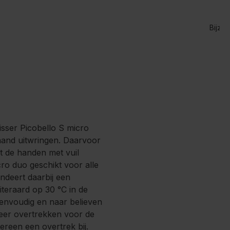
Bijzon
sser Picobello S micro
taand uitwringen. Daarvoor
t de handen met vuil
ro duo geschikt voor alle
ndeert daarbij een
iteraard op 30 °C in de
envoudig en naar believen
meer overtrekken voor de
ereen een overtrek bij.