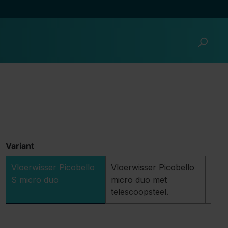
Variant
Vloerwisser Picobello
Vloerwisser Picobello
Vloe
S micro duo
micro duo met
mic
telescoopsteel.