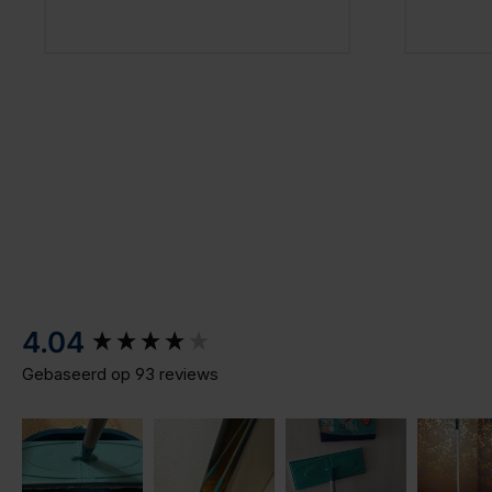
New content loaded
4.04
Gebaseerd op 93 reviews