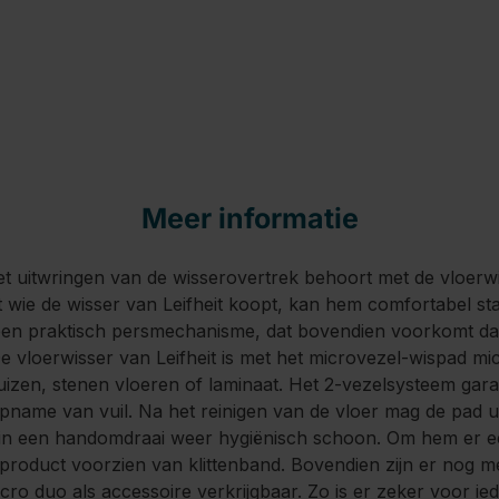
Meer informatie
 uitwringen van de wisserovertrek behoort met de vloerwi
t wie de wisser van Leifheit koopt, kan hem comfortabel s
 een praktisch persmechanisme, dat bovendien voorkomt da
e vloerwisser van Leifheit is met het microvezel-wispad mic
izen, stenen vloeren of laminaat. Het 2-vezelsysteem gara
opname van vuil. Na het reinigen van de vloer mag de pad u
 in een handomdraai weer hygiënisch schoon. Om hem er e
t product voorzien van klittenband. Bovendien zijn er nog 
cro duo als accessoire verkrijgbaar. Zo is er zeker voor ied