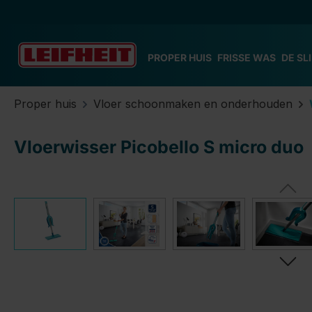
 naar de hoofdinhoud
Ga naar de zoekopdracht
Ga naar de hoofdnavigatie
PROPER HUIS
FRISSE WAS
DE SL
Proper huis
Vloer schoonmaken en onderhouden
Vloerwisser Picobello S micro duo
Afbeeldingengalerij overslaan