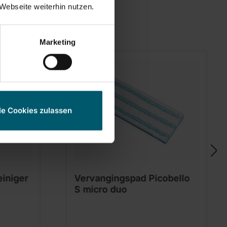
Webseite weiterhin nutzen.
Marketing
le Cookies zulassen
einiger
Vervangingspad Picobello
S micro duo