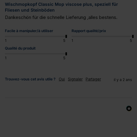
Wischmopkopf Classic Mop viscose plus, speziell für
Fliesen und Steinböden
Dankeschön für die schnelle Lieferung ,alles bestens.
Facile à manipuler/à utiliser
Rapport qualité/prix
1
5
1
5
Qualité du produit
1
5
Trouvez-vous cet avis utile ?
Oui
Signaler
Partager
il y a 2 ans