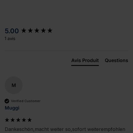
New content loaded
5.00
1 avis
Avis Produit
Questions
M
Verified Customer
Muggi
Dankeschön,macht weiter so,sofort weiterempfohlen