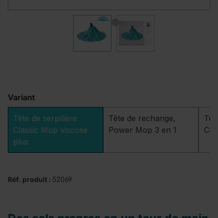
Variant
Tête de serpillère
Tête de rechange,
Tête
Classic Mop viscose
Power Mop 3 en 1
Cla
plus
Réf. produit :
52069