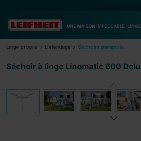
ser au contenu principal
Passer à la recherche
Passer à la navigation principale
UNE MAISON IMPECCABLE
LINGE
Linge propre
L'étendage
Séchoirs parapluie
Séchoir à linge Linomatic 600 Delu
Ignorer la galerie d'images