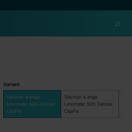
Variant
Séchoir à linge
Séchoir à linge
Séch
Linomatic 600 Deluxe
Linomatic 500 Deluxe
Lino
ClipFix
ClipFix
Clip