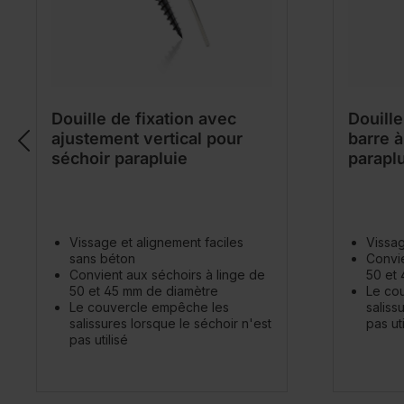
Douille de fixation avec
Douille
ajustement vertical pour
barre à
séchoir parapluie
parapl
Vissage et alignement faciles
Vissag
sans béton
Convie
Convient aux séchoirs à linge de
50 et
50 et 45 mm de diamètre
Le co
Le couvercle empêche les
saliss
salissures lorsque le séchoir n'est
pas uti
pas utilisé