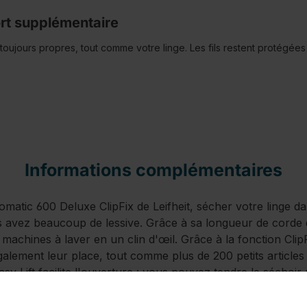
fort supplémentaire
 toujours propres, tout comme votre linge. Les fils restent protégées
Informations complémentaires
omatic 600 Deluxe ClipFix de Leifheit, sécher votre linge da
s avez beaucoup de lessive. Grâce à sa longueur de corde
machines à laver en un clin d'œil. Grâce à la fonction Clip
galement leur place, tout comme plus de 200 petits article
sy Lift facilite l'ouverture : vous pouvez tendre le séchoir
. Les huit crochets sur les bras de tension offrent un espa
emises et les chemisiers. La fonction Easy Close vous perm