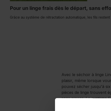
Pour un linge frais dès le départ, sans ef
Grâce au système de rétractation automatique, les fils restent
Avec le séchoir à linge Lin
plaisir, même lorsque vou
pouvez sécher jusqu'à six 
pièces de linge trouvent é
sans pinces. Le système Ea
Deluxe ClipFix sans effort
cintres, idéal pour les ch